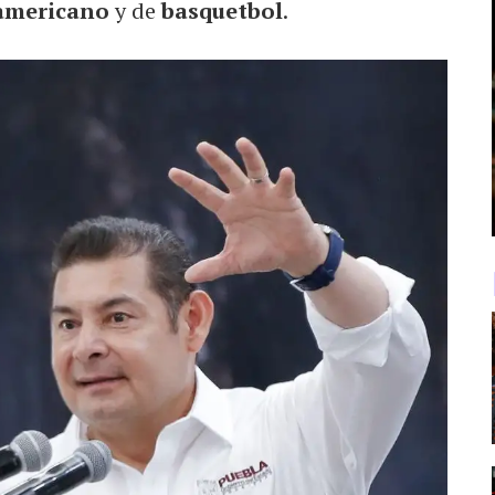
 americano
y de
basquetbol
.