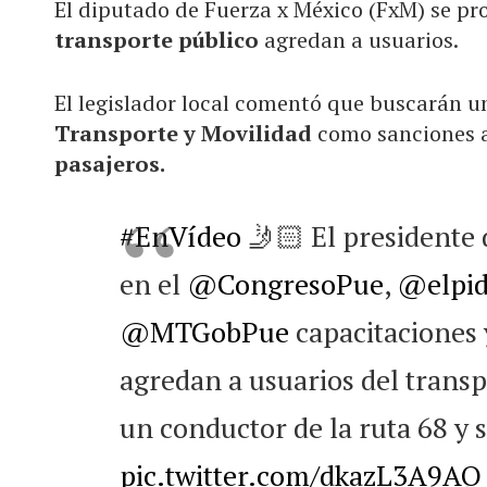
El diputado de Fuerza x México (FxM) se p
transporte público
agredan a usuarios.
El legislador local comentó que buscarán u
Transporte y Movilidad
como sanciones a
pasajeros.
#EnVídeo
🤳🏻 El presidente 
en el
@CongresoPue
,
@elpid
@MTGobPue
capacitaciones 
agredan a usuarios del transpo
un conductor de la ruta 68 y
pic.twitter.com/dkazL3A9AQ