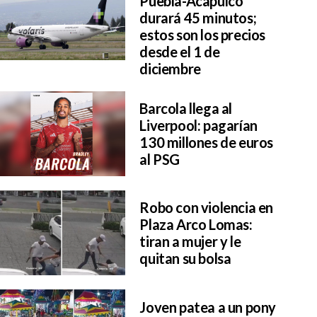
Puebla-Acapulco
durará 45 minutos;
estos son los precios
desde el 1 de
diciembre
Barcola llega al
Liverpool: pagarían
130 millones de euros
al PSG
Robo con violencia en
Plaza Arco Lomas:
tiran a mujer y le
quitan su bolsa
Joven patea a un pony