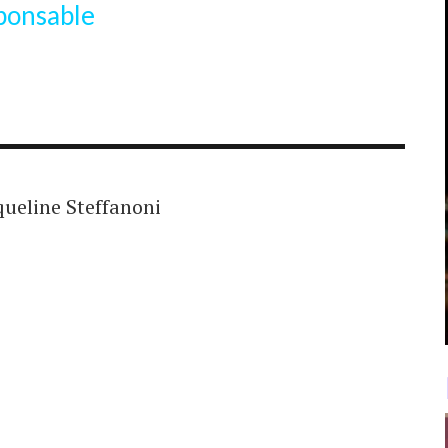
sponsable
queline Steffanoni