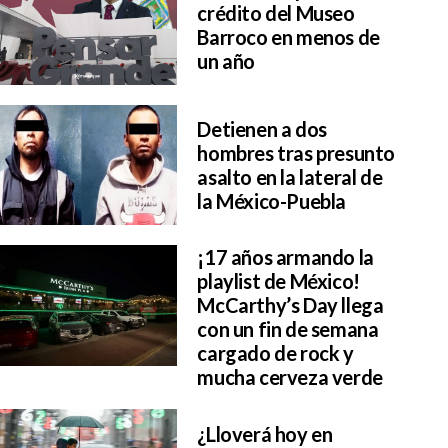
crédito del Museo
Barroco en menos de
un año
Detienen a dos
hombres tras presunto
asalto en la lateral de
la México-Puebla
¡17 años armando la
playlist de México!
McCarthy’s Day llega
con un fin de semana
cargado de rock y
mucha cerveza verde
¿Lloverá hoy en