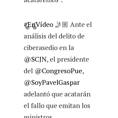
#EnVídeo
🤳🏼 Ante el
análisis del delito de
ciberasedio en la
@SCJN
, el presidente
del
@CongresoPue
,
@SoyPavelGaspar
adelantó que acatarán
el fallo que emitan los
ministros.