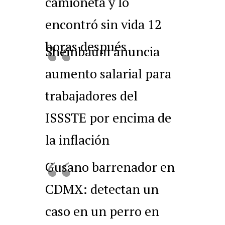
camioneta y lo
encontró sin vida 12
horas después
Sheinbaum anuncia
aumento salarial para
trabajadores del
ISSSTE por encima de
la inflación
Gusano barrenador en
CDMX: detectan un
caso en un perro en