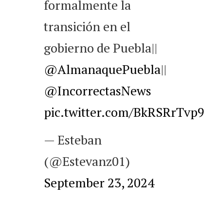
formalmente la
transición en el
gobierno de Puebla||
@AlmanaquePuebla
||
@IncorrectasNews
pic.twitter.com/BkRSRrTvp9
— Esteban
(@Estevanz01)
September 23, 2024