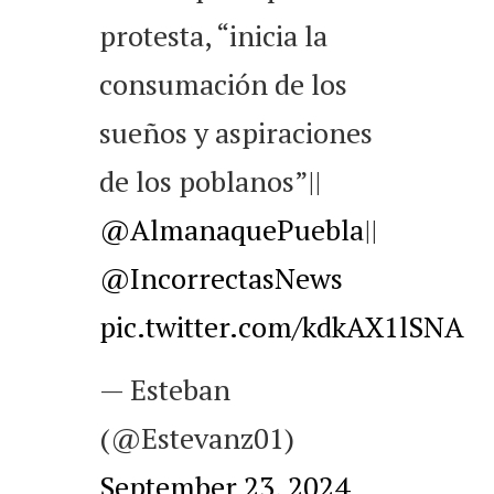
protesta, “inicia la
consumación de los
sueños y aspiraciones
de los poblanos”||
@AlmanaquePuebla
||
@IncorrectasNews
pic.twitter.com/kdkAX1lSNA
— Esteban
(@Estevanz01)
September 23, 2024