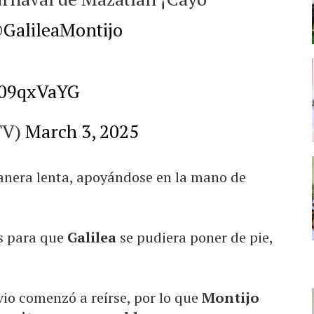
GalileaMontijo
309qxVaYG
TV)
March 3, 2025
nera lenta, apoyándose en la mano de
os para que
Galilea
se pudiera poner de pie,
vio comenzó a reírse, por lo que
Montijo