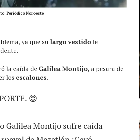
oto: Periódico Noroeste
oblema, ya que su
largo vestido
le
idente.
ró la caída de
Galilea Montijo
, a pesara de
er los
escalones
.
PORTE. 😡
o Galilea Montijo sufre caída
arnaval de Mazatlán ¡Cayó