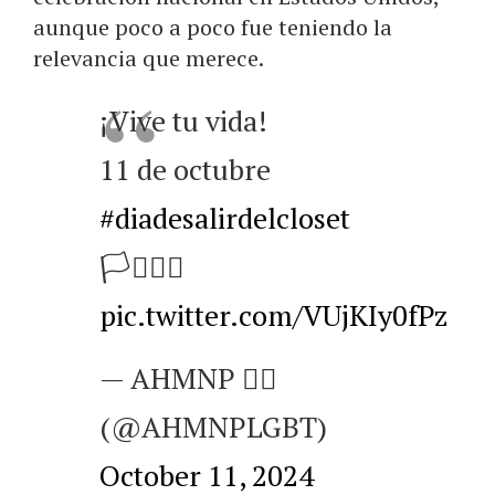
aunque poco a poco fue teniendo la
relevancia que merece.
¡Vive tu vida!
11 de octubre
#diadesalirdelcloset
🏳️‍⚧️🏳️‍🌈
pic.twitter.com/VUjKIy0fPz
— AHMNP 🏳️‍🌈
(@AHMNPLGBT)
October 11, 2024