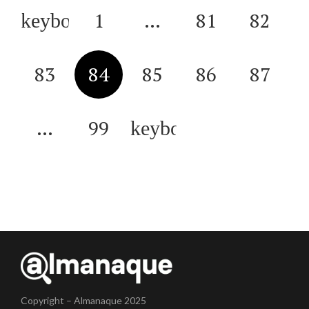
1
…
81
82
83
84
85
86
87
…
99
Copyright – Almanaque 2025