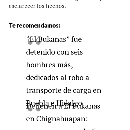
esclarecer los hechos.
Te recomendamos:
“El Bukanas” fue
detenido con seis
hombres más,
dedicados al robo a
transporte de carga en
Puebla e Hidalgo
Detienen a El Bukanas
en Chignahuapan: