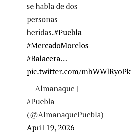
se habla de dos
personas
heridas.
#Puebla
#MercadoMorelos
#Balacera
…
pic.twitter.com/mhWWlRyoPk
— Almanaque |
#Puebla
(@AlmanaquePuebla)
April 19, 2026